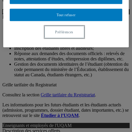
Futurs étudiants, nouveaux étudiants admis et étudiants actuels
Tout refuser
Description des services offerts
Réponse aux demandes d’information sur les programmes
d’études, les conditions, les politiques, les procédures
Préférences
d’admission, les règlements universitaires;
Informer les étudiants de l’état de leur dossier;
Inscription des étudiants libres et auditeurs;
Réponse aux demandes des documents officiels : relevés de
notes, attestations d’études, réimpression des diplômes, etc.
Gestion des documents identitaires de l’étudiant (obtention du
code permanent du ministère de l’Éducation, établissement du
statut au Canada, étudiants étrangers, etc.)
Grille tarifaire du Registrariat
Consultez la section
Grille tarifaire du Registrariat
.
Les informations pour les futurs étudiants et les étudiants actuels
(admission, programmes, dossier étudiant, dates importantes, etc.) se
retrouvent sur le site
Étudier à l’UQAM
.
Enseignants et employés de l'UQAM
Description des services offerts