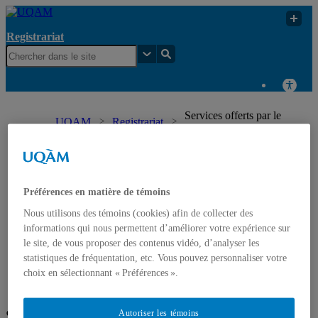
Registrariat
Services offerts par le
UQAM
Registrariat
Registrariat
Registrariat
Préférences en matière de témoins
Accueil
Mandat et organisation du Registrariat
Nous utilisons des témoins (cookies) afin de collecter des
Services offerts par le Registrariat
informations qui nous permettent d’améliorer votre expérience sur
Documents officiels (attestations et relevés de notes)
le site, de vous proposer des contenus vidéo, d’analyser les
Diplomation
statistiques de fréquentation, etc. Vous pouvez personnaliser votre
Protection des renseignements personnels
Statistiques et annuaires
choix en sélectionnant « Préférences ».
Nous joindre
Services offerts par le Registrariat
Autoriser les témoins