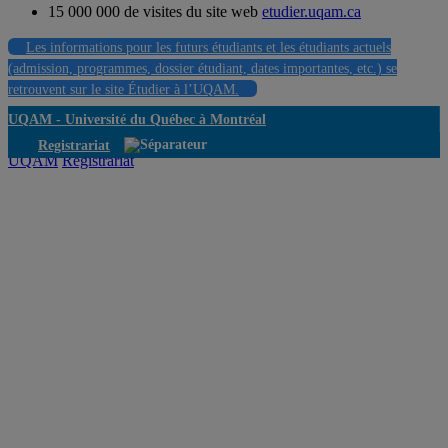
15 000 000 de visites du site web
etudier.uqam.ca
Les informations pour les futurs étudiants et les étudiants actuels
(admission, programmes, dossier étudiant, dates importantes, etc.) se
retrouvent sur le site Étudier à l’UQAM.
UQAM -
Université du Québec à Montréal
Registrariat
UQAM
Registrariat