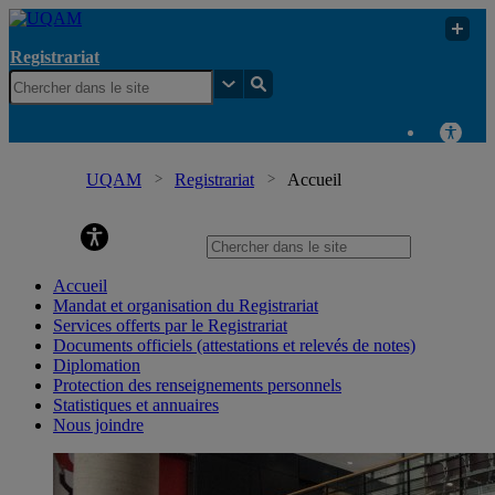
Registrariat
UQAM
Registrariat
Accueil
Registrariat
Accueil
Mandat et organisation du Registrariat
Services offerts par le Registrariat
Documents officiels (attestations et relevés de notes)
Diplomation
Protection des renseignements personnels
Statistiques et annuaires
Nous joindre