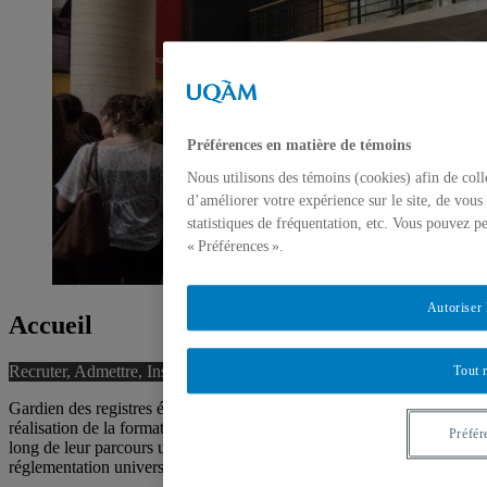
Préférences en matière de témoins
Nous utilisons des témoins (cookies) afin de col
d’améliorer votre expérience sur le site, de vous
statistiques de fréquentation, etc. Vous pouvez p
« Préférences ».
Autoriser 
Accueil
Recruter, Admettre, Inscrire, Diplômer
Tout 
Gardien des registres étudiants, le Registrariat contribue à la
réalisation de la formation des étudiants en les accompagnant tout au
Préfér
long de leur parcours universitaire, et ce, dans le cadre de la
réglementation universitaire et des mandats qui lui sont confiés.